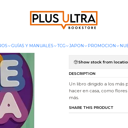
Home
LIBROS
INFANTIL
ARTE EN CASA - PLANETA JUNIOR
|
ARTE EN CAS
Add to Wishlist
ROS
GUÍAS Y MANUALES
TCG
JAPON
PROMOCION
NUE
Show stock from locatio
DESCRIPTION
Un libro dirigido a los más
hacer en casa, como flores
más.
SHARE THIS PRODUCT