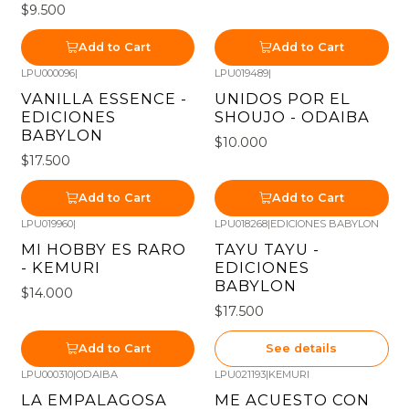
$9.500
Add to Cart
Add to Cart
LPU000096
|
LPU019489
|
VANILLA ESSENCE -
UNIDOS POR EL
EDICIONES
SHOUJO - ODAIBA
BABYLON
$10.000
$17.500
Add to Cart
Add to Cart
LPU019960
|
LPU018268
|
EDICIONES BABYLON
Out of stock
MI HOBBY ES RARO
TAYU TAYU -
- KEMURI
EDICIONES
BABYLON
$14.000
$17.500
Add to Cart
See details
LPU000310
|
ODAIBA
LPU021193
|
KEMURI
Out of stock
Out of stock
LA EMPALAGOSA
ME ACUESTO CON