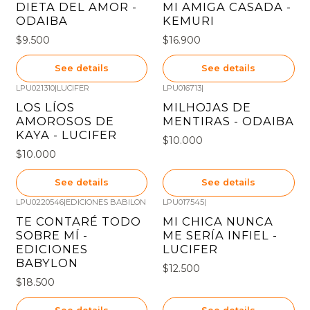
DIETA DEL AMOR -
MI AMIGA CASADA -
ODAIBA
KEMURI
$9.500
$16.900
See details
See details
LPU021310
|
LUCIFER
LPU016713
|
Out of stock
Out of stock
LOS LÍOS
MILHOJAS DE
AMOROSOS DE
MENTIRAS - ODAIBA
KAYA - LUCIFER
$10.000
$10.000
See details
See details
LPU0220546
|
EDICIONES BABILON
LPU017545
|
Out of stock
Out of stock
TE CONTARÉ TODO
MI CHICA NUNCA
SOBRE MÍ -
ME SERÍA INFIEL -
EDICIONES
LUCIFER
BABYLON
$12.500
$18.500