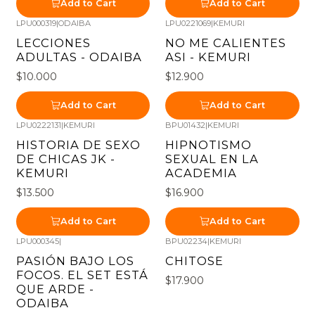
Add to Cart
Add to Cart
LPU000319
|
ODAIBA
LPU0221069
|
KEMURI
LECCIONES
NO ME CALIENTES
ADULTAS - ODAIBA
ASI - KEMURI
$10.000
$12.900
Add to Cart
Add to Cart
LPU0222131
|
KEMURI
BPU01432
|
KEMURI
HISTORIA DE SEXO
HIPNOTISMO
DE CHICAS JK -
SEXUAL EN LA
KEMURI
ACADEMIA
$13.500
$16.900
Add to Cart
Add to Cart
LPU000345
|
BPU02234
|
KEMURI
PASIÓN BAJO LOS
CHITOSE
FOCOS. EL SET ESTÁ
$17.900
QUE ARDE -
ODAIBA