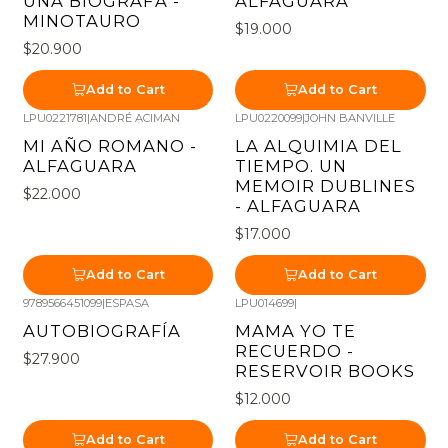
UNA BIOGRAFA -
ALFAGUARA
MINOTAURO
$19.000
$20.900
Add to Cart
Add to Cart
LPU0221781
|
ANDRÉ ACIMAN
LPU0220099
|
JOHN BANVILLE
MI AÑO ROMANO -
LA ALQUIMIA DEL
ALFAGUARA
TIEMPO. UN
MEMOIR DUBLINES
$22.000
- ALFAGUARA
$17.000
Add to Cart
Add to Cart
9789566451099
|
ESPASA
LPU014699
|
AUTOBIOGRAFÍA
MAMA YO TE
RECUERDO -
$27.900
RESERVOIR BOOKS
$12.000
Add to Cart
Add to Cart