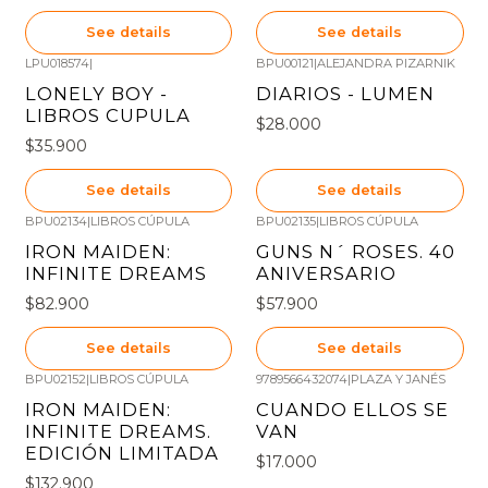
See details
See details
LPU018574
|
BPU00121
|
ALEJANDRA PIZARNIK
Out of stock
Out of stock
LONELY BOY -
DIARIOS - LUMEN
LIBROS CUPULA
$28.000
$35.900
See details
See details
BPU02134
|
LIBROS CÚPULA
BPU02135
|
LIBROS CÚPULA
Out of stock
Out of stock
IRON MAIDEN:
GUNS N´ ROSES. 40
INFINITE DREAMS
ANIVERSARIO
$82.900
$57.900
See details
See details
BPU02152
|
LIBROS CÚPULA
9789566432074
|
PLAZA Y JANÉS
Out of stock
Out of stock
IRON MAIDEN:
CUANDO ELLOS SE
INFINITE DREAMS.
VAN
EDICIÓN LIMITADA
$17.000
$132.900