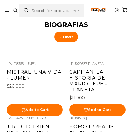
Home
LIBROS
BIOGRAFIAS
BIOGRAFIAS
Filters
LPU018366
|
LUMEN
LPU020537
|
PLANETA
MISTRAL, UNA VIDA
CAPITAN. LA
- LUMEN
HISTORIA DE
MARIO LEPE -
$20.000
PLANETA
$11.900
Add to Cart
Add to Cart
LPU014250
|
MINOTAURO
LPU015836
|
J. R. R. TOLKIEN.
HOMO IRREALIS -