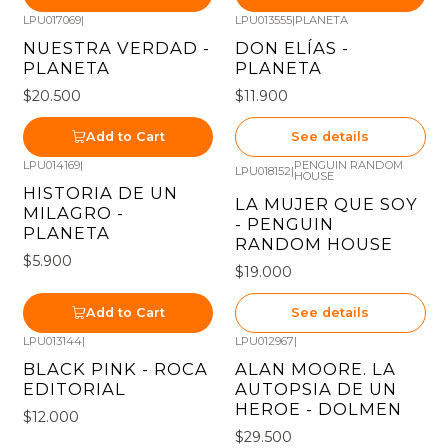
LPU017069
|
LPU013555
|
PLANETA
Not available
NUESTRA VERDAD -
DON ELÍAS -
PLANETA
PLANETA
$20.500
$11.900
Add to Cart
See details
LPU014169
|
PENGUIN RANDOM
LPU018152
|
HOUSE
Out of stock
HISTORIA DE UN
LA MUJER QUE SOY
MILAGRO -
- PENGUIN
PLANETA
RANDOM HOUSE
$5.900
$19.000
Add to Cart
See details
LPU013144
|
LPU012967
|
Out of stock
Out of stock
BLACK PINK - ROCA
ALAN MOORE. LA
EDITORIAL
AUTOPSIA DE UN
HEROE - DOLMEN
$12.000
$29.500