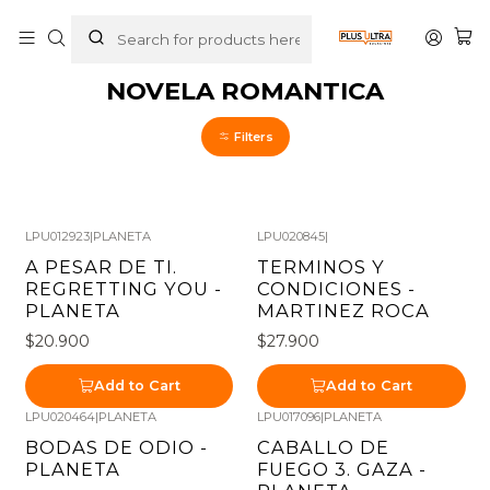
Home
LIBROS
NOVELA ROMANTICA
NOVELA ROMANTICA
Filters
LPU012923
|
PLANETA
LPU020845
|
A PESAR DE TI.
TERMINOS Y
REGRETTING YOU -
CONDICIONES -
PLANETA
MARTINEZ ROCA
$20.900
$27.900
Add to Cart
Add to Cart
LPU020464
|
PLANETA
LPU017096
|
PLANETA
BODAS DE ODIO -
CABALLO DE
PLANETA
FUEGO 3. GAZA -