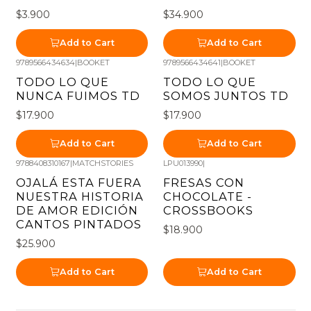
$3.900
$34.900
Add to Cart
Add to Cart
9789566434634
|
BOOKET
9789566434641
|
BOOKET
TODO LO QUE
TODO LO QUE
NUNCA FUIMOS TD
SOMOS JUNTOS TD
$17.900
$17.900
Add to Cart
Add to Cart
9788408310167
|
MATCHSTORIES
LPU013990
|
OJALÁ ESTA FUERA
FRESAS CON
NUESTRA HISTORIA
CHOCOLATE -
DE AMOR EDICIÓN
CROSSBOOKS
CANTOS PINTADOS
$18.900
$25.900
Add to Cart
Add to Cart