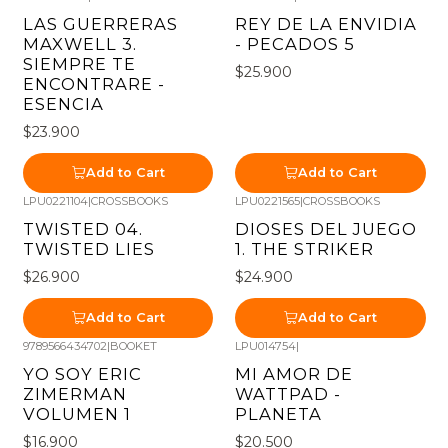
LAS GUERRERAS
REY DE LA ENVIDIA
MAXWELL 3.
- PECADOS 5
SIEMPRE TE
$25.900
ENCONTRARE -
ESENCIA
$23.900
Add to Cart
Add to Cart
LPU0221104
|
CROSSBOOKS
LPU0221565
|
CROSSBOOKS
TWISTED 04.
DIOSES DEL JUEGO
TWISTED LIES
1. THE STRIKER
$26.900
$24.900
Add to Cart
Add to Cart
9789566434702
|
BOOKET
LPU014754
|
YO SOY ERIC
MI AMOR DE
ZIMERMAN
WATTPAD -
VOLUMEN 1
PLANETA
$16.900
$20.500