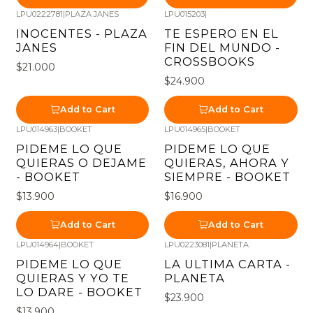
LPU0222781
|
PLAZA JANES
LPU015203
|
INOCENTES - PLAZA
TE ESPERO EN EL
JANES
FIN DEL MUNDO -
CROSSBOOKS
$21.000
$24.900
Add to Cart
Add to Cart
LPU014963
|
BOOKET
LPU014965
|
BOOKET
PIDEME LO QUE
PIDEME LO QUE
QUIERAS O DEJAME
QUIERAS, AHORA Y
- BOOKET
SIEMPRE - BOOKET
$13.900
$16.900
Add to Cart
Add to Cart
LPU014964
|
BOOKET
LPU0223081
|
PLANETA
PIDEME LO QUE
LA ULTIMA CARTA -
QUIERAS Y YO TE
PLANETA
LO DARE - BOOKET
$23.900
$13.900