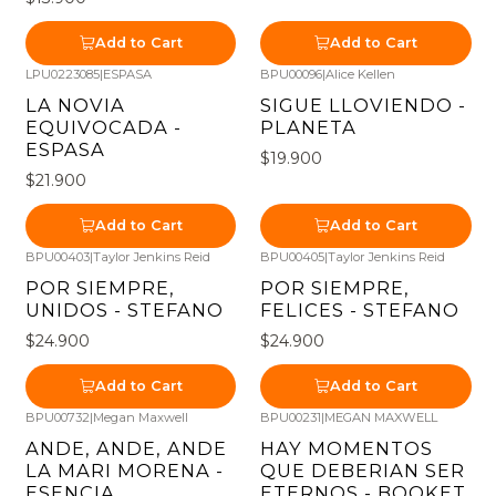
Add to Cart
Add to Cart
LPU0223085
|
ESPASA
BPU00096
|
Alice Kellen
LA NOVIA
SIGUE LLOVIENDO -
EQUIVOCADA -
PLANETA
ESPASA
$19.900
$21.900
Add to Cart
Add to Cart
BPU00403
|
Taylor Jenkins Reid
BPU00405
|
Taylor Jenkins Reid
POR SIEMPRE,
POR SIEMPRE,
UNIDOS - STEFANO
FELICES - STEFANO
$24.900
$24.900
Add to Cart
Add to Cart
BPU00732
|
Megan Maxwell
BPU00231
|
MEGAN MAXWELL
ANDE, ANDE, ANDE
HAY MOMENTOS
LA MARI MORENA -
QUE DEBERIAN SER
ESENCIA
ETERNOS - BOOKET