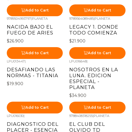
Add to Cart
Add to Cart
9789504993797
|
PLANETA
9789564089485
|
PLANETA
NACIDA BAJO EL
LEGACY 1. DONDE
FUEGO DE ARIES
TODO COMIENZA
$26.900
$21.900
Add to Cart
Add to Cart
LPU013447
|
LPU016648
|
DESAFIANDO LAS
NOSOTROS EN LA
NORMAS - TITANIA
LUNA. EDICION
ESPECIAL -
$19.900
PLANETA
$34.900
Add to Cart
Add to Cart
LPU016030
|
9788408318255
|
PLANETA
DIAGNOSTICO DEL
EL CLUB DEL
PLACER - ESENCIA
OLVIDO TD