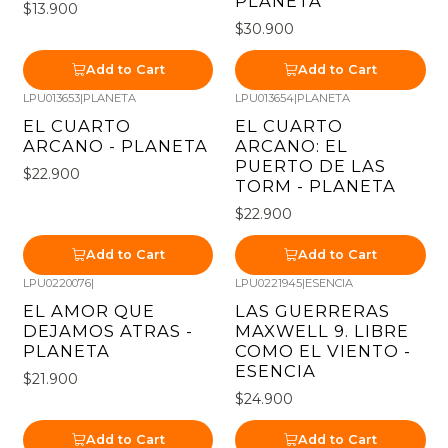
PLANETA
$13.900
$30.900
Add to Cart
Add to Cart
LPU013653
|
PLANETA
LPU013654
|
PLANETA
EL CUARTO
EL CUARTO
ARCANO - PLANETA
ARCANO: EL
PUERTO DE LAS
$22.900
TORM - PLANETA
$22.900
Add to Cart
Add to Cart
LPU0220076
|
LPU0221945
|
ESENCIA
EL AMOR QUE
LAS GUERRERAS
DEJAMOS ATRAS -
MAXWELL 9. LIBRE
PLANETA
COMO EL VIENTO -
ESENCIA
$21.900
$24.900
Add to Cart
Add to Cart