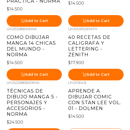
PRACTICA - NORMA
$14.500
$14.500
Add to Cart
Add to Cart
LPU013289
|
NORMA
LPU012911
|
ZENITH
COMO DIBUJAR
40 RECETAS DE
MANGA 14 CHICAS
CALIGRAFA Y
DEL MUNDO -
LETTERING -
NORMA
ZENITH
$14.500
$17.900
Add to Cart
Add to Cart
LPU0220683
|
NORMA
LPU013043
|
Out of stock
TÉCNICAS DE
APRENDE A
DIBUJO MANGA 5 -
DIBUJAR COMIC
PERSONAJES Y
CON STAN LEE VOL.
ACCESORIOS -
01 - DOLMEN
NORMA
$14.500
$24.500