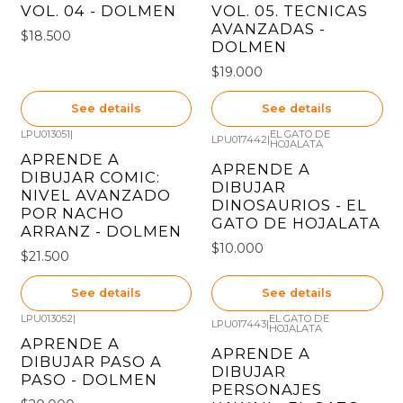
VOL. 04 - DOLMEN
VOL. 05. TECNICAS
AVANZADAS -
$18.500
DOLMEN
$19.000
See details
See details
LPU013051
|
EL GATO DE
LPU017442
|
HOJALATA
Out of stock
Out of stock
APRENDE A
APRENDE A
DIBUJAR COMIC:
DIBUJAR
NIVEL AVANZADO
DINOSAURIOS - EL
POR NACHO
GATO DE HOJALATA
ARRANZ - DOLMEN
$10.000
$21.500
See details
See details
LPU013052
|
EL GATO DE
LPU017443
|
HOJALATA
Out of stock
Out of stock
APRENDE A
APRENDE A
DIBUJAR PASO A
DIBUJAR
PASO - DOLMEN
PERSONAJES