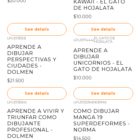
$20.000
KAWAII - EL GATO
DE HOJALATA
$10.000
See details
See details
LPU013053
|
EL GATO DE
LPU017444
|
HOJALATA
Out of stock
Out of stock
APRENDE A
APRENDE A
DIBUJAR
DIBUJAR
PERSPECTIVAS Y
UNICORNIOS - EL
CIUDADES -
GATO DE HOJALATA
DOLMEN
$10.000
$21.500
See details
See details
LPU013054
|
LPU013294
|
NORMA
Out of stock
Out of stock
APRENDE A VIVIR Y
COMO DIBUJAR
TRIUNFAR COMO
MANGA 19
DIBUJANTE
SUPERDEFORMES -
PROFESIONAL -
NORMA
DOLMEN
$14.500