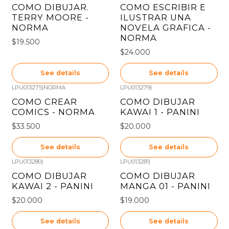
Out of stock
Out of stock
COMO DIBUJAR.
COMO ESCRIBIR E
TERRY MOORE -
ILUSTRAR UNA
NORMA
NOVELA GRAFICA -
NORMA
$19.500
$24.000
See details
See details
LPU013275
|
NORMA
LPU013279
|
Out of stock
Out of stock
COMO CREAR
COMO DIBUJAR
COMICS - NORMA
KAWAI 1 - PANINI
$33.500
$20.000
See details
See details
LPU013280
|
LPU013281
|
Out of stock
Out of stock
COMO DIBUJAR
COMO DIBUJAR
KAWAI 2 - PANINI
MANGA 01 - PANINI
$20.000
$19.000
See details
See details