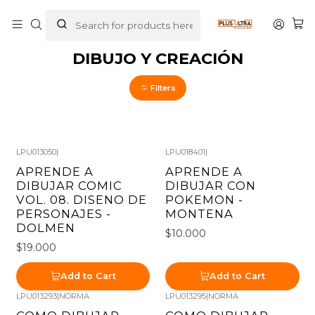
Home
GUIAS Y MANUALES
DIBUJO Y CREACIÓN
DIBUJO Y CREACIÓN
Filters
LPU013050
|
LPU018401
|
APRENDE A
APRENDE A
DIBUJAR COMIC
DIBUJAR CON
VOL. 08. DISENO DE
POKEMON -
PERSONAJES -
MONTENA
DOLMEN
$10.000
$19.000
Add to Cart
Add to Cart
LPU013293
|
NORMA
LPU013295
|
NORMA