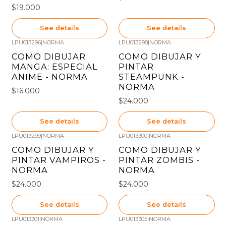
$19.000
See details
See details
LPU013296
|
NORMA
LPU013298
|
NORMA
Out of stock
Out of stock
COMO DIBUJAR
COMO DIBUJAR Y
MANGA: ESPECIAL
PINTAR
ANIME - NORMA
STEAMPUNK -
NORMA
$16.000
$24.000
See details
See details
LPU013299
|
NORMA
LPU013300
|
NORMA
Out of stock
Out of stock
COMO DIBUJAR Y
COMO DIBUJAR Y
PINTAR VAMPIROS -
PINTAR ZOMBIS -
NORMA
NORMA
$24.000
$24.000
See details
See details
LPU013301
|
NORMA
LPU013305
|
NORMA