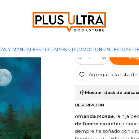
VELA ROMANTICA
LAS GUERRERAS MAXWELL 10. UNA HERENCIA 
|
LAS GUERRE
HERENCIA SA
ÍAS Y MANUALES
TCG
JAPON
PROMOCION
NUESTRAS TI
Ag
Cantidad
Agregar a la lista de 
Mostrar stock de ubicac
DESCRIPCIÓN
Amanda McRae
, la hija 
de fuerte carácter
, conoc
siempre ha soñado con unos
hombre de su vida, por lo 