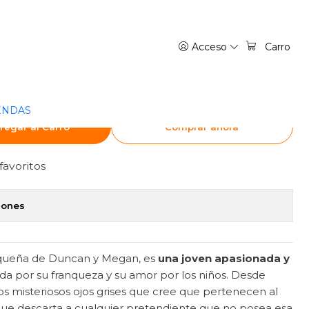
SALVAJE - ESENCIA
Acceso
Carro
RAS MAXWELL 10. UNA
LVAJE - ESENCIA
ENDAS
regar al Carro
Comprar ahora
favoritos
iones
pequeña de Duncan y Megan, es
una joven apasionada y
ida por su franqueza y su amor por los niños. Desde
 misteriosos ojos grises que cree que pertenecen al
que descarta a cualquier pretendiente que no posea esa