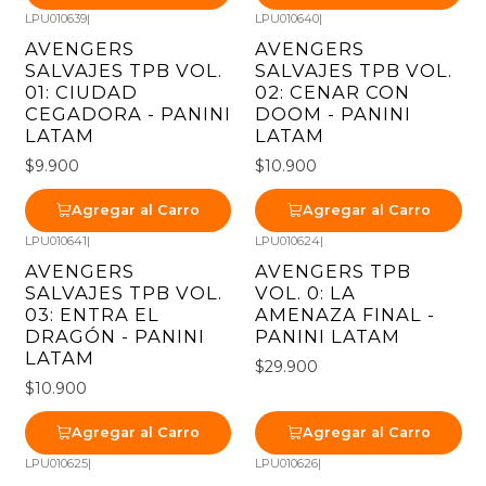
LPU010639
|
LPU010640
|
AVENGERS
AVENGERS
SALVAJES TPB VOL.
SALVAJES TPB VOL.
01: CIUDAD
02: CENAR CON
CEGADORA - PANINI
DOOM - PANINI
LATAM
LATAM
$9.900
$10.900
Agregar al Carro
Agregar al Carro
LPU010641
|
LPU010624
|
AVENGERS
AVENGERS TPB
SALVAJES TPB VOL.
VOL. 0: LA
03: ENTRA EL
AMENAZA FINAL -
DRAGÓN - PANINI
PANINI LATAM
LATAM
$29.900
$10.900
Agregar al Carro
Agregar al Carro
LPU010625
|
LPU010626
|