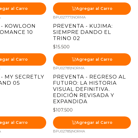
egar al Carro
Agregar al Carro
A
BPU02777
|
NORMA
Nuevo
 - KOWLOON
PREVENTA - KUJIMA:
ROMANCE 10
SIEMPRE DANDO EL
TRINO 02
$15.500
egar al Carro
Agregar al Carro
A
BPU02781
|
NORMA
Nuevo
- MY SECRETLY
PREVENTA - REGRESO AL
AND 05
FUTURO: LA HISTORIA
VISUAL DEFINITIVA.
EDICIÓN REVISADA Y
EXPANDIDA
$107.500
egar al Carro
Agregar al Carro
A
BPU02785
|
NORMA
Nuevo