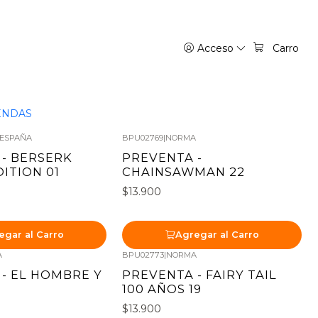
Acceso
Carro
ENDAS
 ESPAÑA
BPU02769
|
NORMA
Nuevo
- BERSERK
PREVENTA -
ITION 01
CHAINSAWMAN 22
$13.900
egar al Carro
Agregar al Carro
A
BPU02773
|
NORMA
Nuevo
- EL HOMBRE Y
PREVENTA - FAIRY TAIL
2
100 AÑOS 19
$13.900