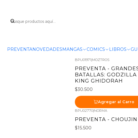
PREVENTA
NOVEDADES
MANGAS
COMICS
LIBROS
GU
BPU01971
|
MOZTROS
PREVENTA - GRANDE
BATALLAS: GODZILLA 
KING GHIDORAH
$30.500
Agregar al Carro
BPU02770
|
NORMA
Nuevo
PREVENTA - CHOUJIN 
$15.500