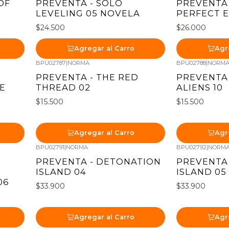
OF
PREVENTA - SOLO
PREVENTA 
LEVELING 05 NOVELA
PERFECT E
$24.500
$26.000
Agregar al Carro
Agr
BPU02787
|
NORMA
BPU02788
|
NORM
Nuevo
Nuevo
PREVENTA - THE RED
PREVENTA
E
THREAD 02
ALIENS 10
$15.500
$15.500
Agregar al Carro
Agr
BPU02791
|
NORMA
BPU02792
|
NORM
Nuevo
Nuevo
PREVENTA - DETONATION
PREVENTA
ISLAND 04
ISLAND 05
06
$33.900
$33.900
Agregar al Carro
Agr