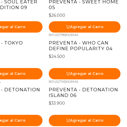
- SOUL EATER
PREVENTA - SWEET HOME
DITION 09
05
$26.000
egar al Carro
Agregar al Carro
A
BPU02789
|
NORMA
Nuevo
 - TOKYO
PREVENTA - WHO CAN
DEFINE POPULARITY 04
$24.500
egar al Carro
Agregar al Carro
A
BPU02793
|
NORMA
Nuevo
 - DETONATION
PREVENTA - DETONATION
ISLAND 06
$33.900
egar al Carro
Agregar al Carro