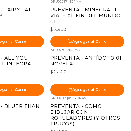
A
BPU02797
|
NORMA
Nuevo
- FAIRY TAIL
PREVENTA - MINECRAFT:
8
VIAJE AL FIN DEL MUNDO
01
$13.900
egar al Carro
Agregar al Carro
A
BPU02801
|
NORMA
Nuevo
- ALL YOU
PREVENTA - ANTÍDOTO 01
ILL INTEGRAL
NOVELA
$35.500
egar al Carro
Agregar al Carro
A
BPU02805
|
ASTRONAVE
Nuevo
- BLUER THAN
PREVENTA - CÓMO
DIBUJAR CON
ROTULADORES (Y OTROS
TRUCOS)