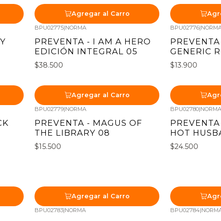
Agregar al Carro
Agr
BPU02775
|
NORMA
BPU02776
|
NORM
Nuevo
Nuevo
LY
PREVENTA - I AM A HERO
PREVENTA
EDICIÓN INTEGRAL 05
GENERIC 
$38.500
$13.900
Agregar al Carro
Agr
BPU02779
|
NORMA
BPU02780
|
NORM
Nuevo
Nuevo
CK
PREVENTA - MAGUS OF
PREVENTA 
THE LIBRARY 08
HOT HUSB
$15.500
$24.500
Agregar al Carro
Agr
BPU02783
|
NORMA
BPU02784
|
NORM
Nuevo
Nuevo