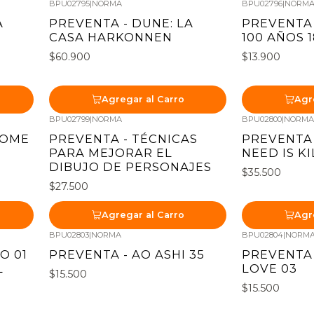
BPU02795
|
NORMA
BPU02796
|
NORM
Nuevo
Nuevo
A
PREVENTA - DUNE: LA
PREVENTA 
CASA HARKONNEN
100 AÑOS 1
$60.900
$13.900
Agregar al Carro
Agr
BPU02799
|
NORMA
BPU02800
|
NORM
Nuevo
Nuevo
HOME
PREVENTA - TÉCNICAS
PREVENTA 
PARA MEJORAR EL
NEED IS K
DIBUJO DE PERSONAJES
$35.500
$27.500
Agregar al Carro
Agr
BPU02803
|
NORMA
BPU02804
|
NORM
Nuevo
Nuevo
O 01
PREVENTA - AO ASHI 35
PREVENTA 
L
LOVE 03
$15.500
$15.500