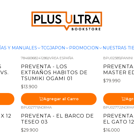
Inicio
PREVENTA
PREVENTA
ÍAS Y MANUALES
TCG
JAPON
PROMOCION
NUESTRAS TI
78466968241286
|
IVREA ESPAÑA
BPU02585
|
PANINI
S
PREVENTA - LOS
PREVENTA 
VS.
EXTRAÑOS HABITOS DE
MASTER ED
TSUMIKI OGAMI 01
$79.990
$13.900
Agregar al Carro
Agr
BPU02771
|
NORMA
BPU02772
|
NORM
Nuevo
Nuevo
X 12
PREVENTA - EL BARCO DE
PREVENTA 
TESEO 03
EL GATO 1
$29.900
$16.000