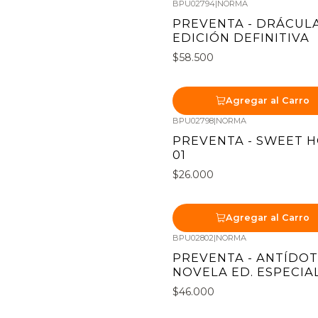
BPU02794
|
NORMA
Nuevo
PREVENTA - DRÁCUL
EDICIÓN DEFINITIVA
$58.500
Agregar al Carro
BPU02798
|
NORMA
Nuevo
PREVENTA - SWEET 
01
$26.000
Agregar al Carro
BPU02802
|
NORMA
Nuevo
PREVENTA - ANTÍDOT
NOVELA ED. ESPECIA
$46.000