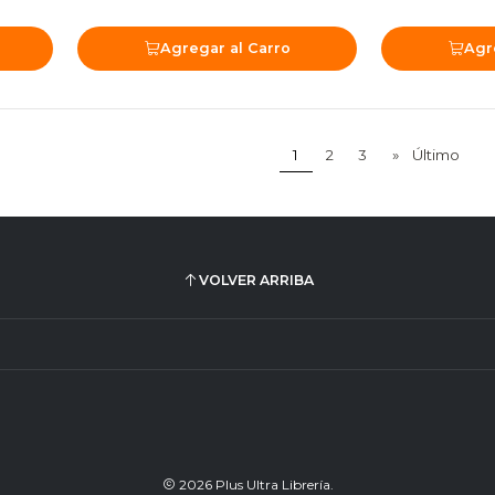
Agregar al Carro
Agr
1
2
3
»
Último
VOLVER ARRIBA
2026 Plus Ultra Librería.