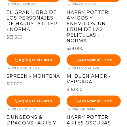
LPU013701
|
NORMA
LPU014109
|
NORMA
EL GRAN LIBRO DE
HARRY POTTER:
LOS PERSONAJES
AMIGOS Y
DE HARRY POTTER
ENEMIGOS. UN
- NORMA
LBUM DE LAS
PELICULAS -
$53.500
NORMA
$28.000
Agregar al Carro
Agregar al Carro
LPU018157
|
MONTENA
LPU018365
|
VERGARA
SPREEN - MONTENA
MI BUEN AMOR -
VERGARA
$16.000
$15.000
Agregar al Carro
Agregar al Carro
LPU013583
|
NORMA
LPU014110
|
NORMA
DUNGEONS &
HARRY POTTER:
DRAGONS : ARTE Y
ARTES OSCURAS.