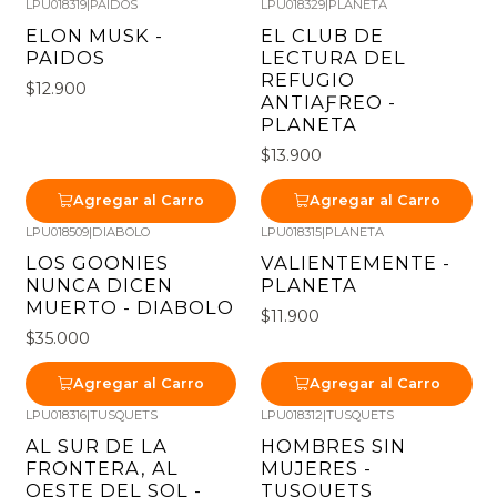
LPU018319
|
PAIDOS
LPU018329
|
PLANETA
ELON MUSK -
EL CLUB DE
PAIDOS
LECTURA DEL
REFUGIO
$12.900
ANTIAƑREO -
PLANETA
$13.900
Agregar al Carro
Agregar al Carro
LPU018509
|
DIABOLO
LPU018315
|
PLANETA
LOS GOONIES
VALIENTEMENTE -
NUNCA DICEN
PLANETA
MUERTO - DIABOLO
$11.900
$35.000
Agregar al Carro
Agregar al Carro
LPU018316
|
TUSQUETS
LPU018312
|
TUSQUETS
AL SUR DE LA
HOMBRES SIN
FRONTERA, AL
MUJERES -
OESTE DEL SOL -
TUSQUETS