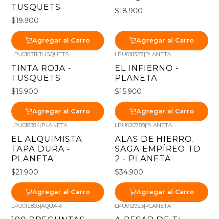
TUSQUETS
$18.900
$19.900
Agregar al Carro
Agregar al Carro
LPU018311
|
TUSQUETS
LPU018327
|
PLANETA
TINTA ROJA -
EL INFIERNO -
TUSQUETS
PLANETA
$15.900
$15.900
Agregar al Carro
Agregar al Carro
LPU018384
|
PLANETA
LPU020788
|
PLANETA
EL ALQUIMISTA
ALAS DE HIERRO.
TAPA DURA -
SAGA EMPÍREO TD
PLANETA
2 - PLANETA
$21.900
$34.900
Agregar al Carro
Agregar al Carro
LPU012893
|
AQUARI
LPU012923
|
PLANETA