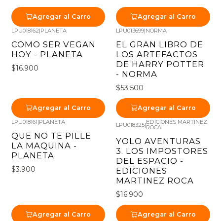
Agregar al Carro
Agregar al Carro
LPU018162
|
PLANETA
LPU013699
|
NORMA
COMO SER VEGAN
EL GRAN LIBRO DE
HOY - PLANETA
LOS ARTEFACTOS
DE HARRY POTTER
$16.900
- NORMA
$53.500
Agregar al Carro
Agregar al Carro
LPU018161
|
PLANETA
EDICIONES MARTINEZ
LPU018325
|
ROCA
QUE NO TE PILLE
YOLO AVENTURAS
LA MAQUINA -
3. LOS IMPOSTORES
PLANETA
DEL ESPACIO -
$3.900
EDICIONES
MARTINEZ ROCA
$16.900
Agregar al Carro
Agregar al Carro