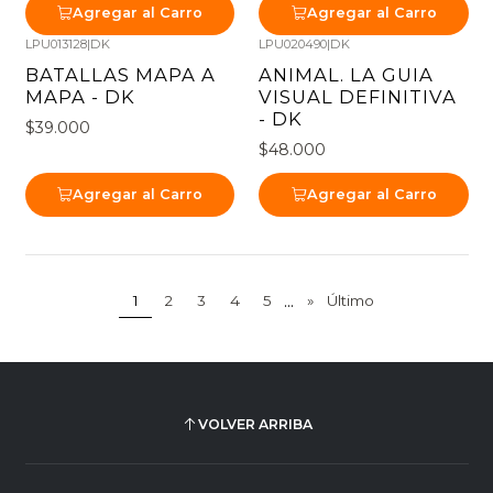
Agregar al Carro
Agregar al Carro
LPU013128
|
DK
LPU020490
|
DK
BATALLAS MAPA A
ANIMAL. LA GUIA
MAPA - DK
VISUAL DEFINITIVA
- DK
$39.000
$48.000
Agregar al Carro
Agregar al Carro
...
1
2
3
4
5
»
Último
VOLVER ARRIBA