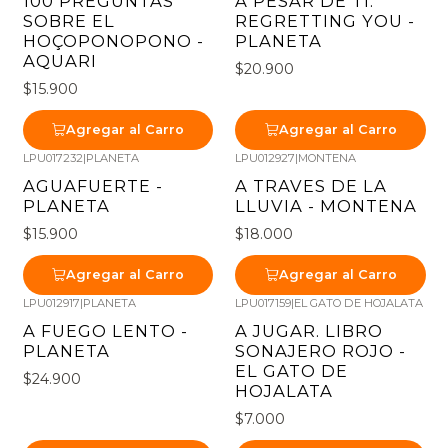
100 PREGUNTAS
A PESAR DE TI.
SOBRE EL
REGRETTING YOU -
HOÇOPONOPONO -
PLANETA
AQUARI
$20.900
$15.900
Agregar al Carro
Agregar al Carro
LPU017232
|
PLANETA
LPU012927
|
MONTENA
AGUAFUERTE -
A TRAVES DE LA
PLANETA
LLUVIA - MONTENA
$15.900
$18.000
Agregar al Carro
Agregar al Carro
LPU012917
|
PLANETA
LPU017159
|
EL GATO DE HOJALATA
A FUEGO LENTO -
A JUGAR. LIBRO
PLANETA
SONAJERO ROJO -
EL GATO DE
$24.900
HOJALATA
$7.000