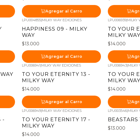
Agregar al Carro
Agr
LPU004855
|
MILKY WAY EDICIONES
LPU006939
|
MILKY 
Y
HAPPINESS 09 - MILKY
TO YOUR E
WAY
MILKY WA
$13.000
$14.000
Agregar al Carro
Agr
LPU006941
|
MILKY WAY EDICIONES
LPU006943
|
MILKY
Y WAY
TO YOUR ETERNITY 13 -
TO YOUR E
MILKY WAY
MILKY WA
$14.000
$14.000
Agregar al Carro
Agr
LPU006949
|
MILKY WAY EDICIONES
LPU003546
|
MILKY
 -
TO YOUR ETERNITY 17 -
BEASTARS 
MILKY WAY
$13.000
$14.000