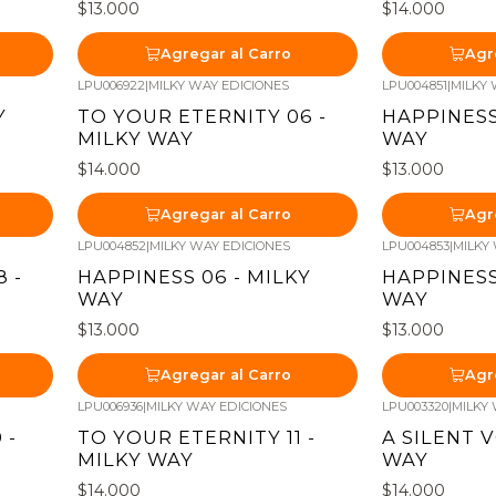
$13.000
$14.000
Agregar al Carro
Agr
LPU006922
|
MILKY WAY EDICIONES
LPU004851
|
MILKY 
Y
TO YOUR ETERNITY 06 -
HAPPINESS
MILKY WAY
WAY
$14.000
$13.000
Agregar al Carro
Agr
LPU004852
|
MILKY WAY EDICIONES
LPU004853
|
MILKY
 -
HAPPINESS 06 - MILKY
HAPPINESS
WAY
WAY
$13.000
$13.000
Agregar al Carro
Agr
LPU006936
|
MILKY WAY EDICIONES
LPU003320
|
MILKY
 -
TO YOUR ETERNITY 11 -
A SILENT V
MILKY WAY
WAY
$14.000
$14.000