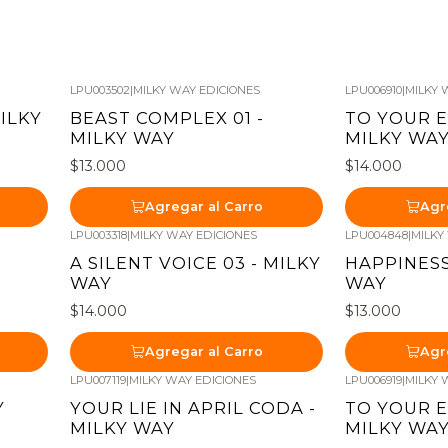
LPU003502
|
MILKY WAY EDICIONES
LPU006910
|
MILKY 
MILKY
BEAST COMPLEX 01 -
TO YOUR E
MILKY WAY
MILKY WA
$13.000
$14.000
Agregar al Carro
Agr
LPU003318
|
MILKY WAY EDICIONES
LPU004848
|
MILKY
A SILENT VOICE 03 - MILKY
HAPPINESS
WAY
WAY
$14.000
$13.000
Agregar al Carro
Agr
LPU007119
|
MILKY WAY EDICIONES
LPU006919
|
MILKY 
Y
YOUR LIE IN APRIL CODA -
TO YOUR E
MILKY WAY
MILKY WA