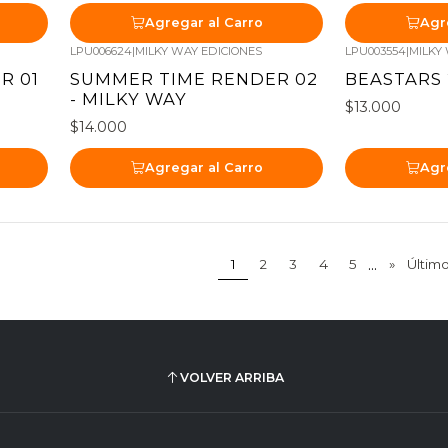
Agregar al Carro
Agr
LPU006624
|
MILKY WAY EDICIONES
LPU003554
|
MILKY
R 01
SUMMER TIME RENDER 02
BEASTARS 
- MILKY WAY
$13.000
$14.000
Agregar al Carro
Agr
...
1
2
3
4
5
»
Últim
VOLVER ARRIBA