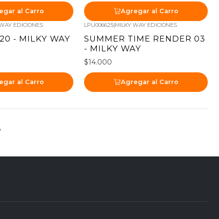
egar al Carro
Agregar al Carro
 WAY EDICIONES
LPU006625
|
MILKY WAY EDICIONES
20 - MILKY WAY
SUMMER TIME RENDER 03
- MILKY WAY
$14.000
egar al Carro
Agregar al Carro
o