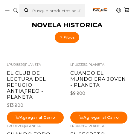
Inicio
LIBROS
NOVELA HISTORICA
NOVELA HISTORICA
Filtros
LPU018329
|
PLANETA
LPU013362
|
PLANETA
EL CLUB DE
CUANDO EL
LECTURA DEL
MUNDO ERA JOVEN
REFUGIO
- PLANETA
ANTIAƑREO -
$9.900
PLANETA
$13.900
Agregar al Carro
Agregar al Carro
LPU013366
|
PLANETA
LPU013832
|
PLANETA