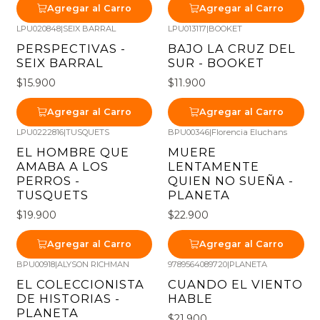
Agregar al Carro
Agregar al Carro
LPU020848
|
SEIX BARRAL
LPU013117
|
BOOKET
PERSPECTIVAS -
BAJO LA CRUZ DEL
SEIX BARRAL
SUR - BOOKET
$15.900
$11.900
Agregar al Carro
Agregar al Carro
LPU0222816
|
TUSQUETS
BPU00346
|
Florencia Eluchans
EL HOMBRE QUE
MUERE
AMABA A LOS
LENTAMENTE
PERROS -
QUIEN NO SUEÑA -
TUSQUETS
PLANETA
$19.900
$22.900
Agregar al Carro
Agregar al Carro
BPU00918
|
ALYSON RICHMAN
9789564089720
|
PLANETA
EL COLECCIONISTA
CUANDO EL VIENTO
DE HISTORIAS -
HABLE
PLANETA
$21.900