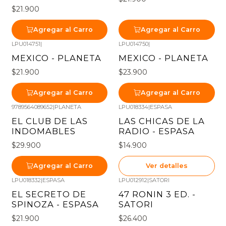
$21.900
Agregar al Carro
Agregar al Carro
LPU014751
|
LPU014750
|
MEXICO - PLANETA
MEXICO - PLANETA
$21.900
$23.900
Agregar al Carro
Agregar al Carro
9789564089652
|
PLANETA
LPU018334
|
ESPASA
Agotado
EL CLUB DE LAS
LAS CHICAS DE LA
INDOMABLES
RADIO - ESPASA
$29.900
$14.900
Agregar al Carro
Ver detalles
LPU018332
|
ESPASA
LPU012912
|
SATORI
Agotado
Agotado
EL SECRETO DE
47 RONIN 3 ED. -
SPINOZA - ESPASA
SATORI
$21.900
$26.400