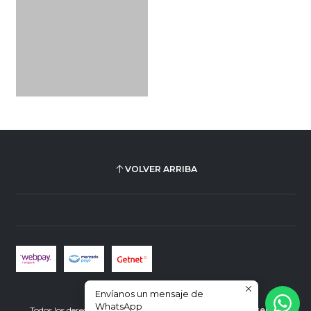
VOLVER ARRIBA
Envíanos un mensaje de
2026 Plus Ultra Librería.
WhatsApp
Todos los derechos reservados.
Desarrollado por Jumpseller
.