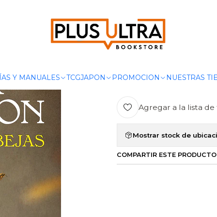
ASIA
CUENTA A LAS ABEJAS QUE ME FUI - SAGA CLAIRE RANDA
|
CUENTA A LA
SAGA CLAIRE
SALAMANDR
ÍAS Y MANUALES
TCG
JAPON
PROMOCION
NUESTRAS TI
Agregar a la lista de 
Mostrar stock de ubicac
COMPARTIR ESTE PRODUCTO