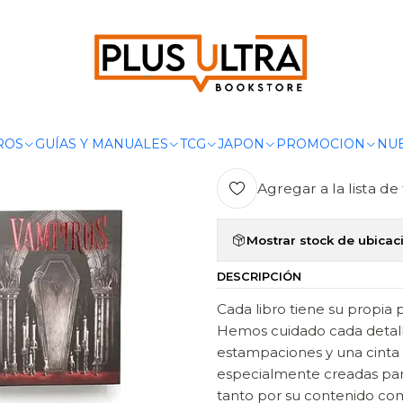
Inicio
LIBROS
TERROR
CAJA VAMPIROS - ALMA
|
CAJA VAMPI
Ag
ROS
GUÍAS Y MANUALES
TCG
JAPON
PROMOCION
NUE
Cantidad
Agregar a la lista de 
Mostrar stock de ubicac
DESCRIPCIÓN
Cada libro tiene su propia 
Hemos cuidado cada detalle
estampaciones y una cinta d
especialmente creadas para
tanto por su contenido com