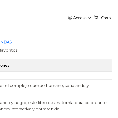
 - DK
Acceso
Carro
NATOMÍA PARA COLOREAR -
ENDAS
favoritos
iones
er el complejo cuerpo humano, señalando y
lanco y negro, este libro de anatomía para colorear te
era interactiva y entretenida.