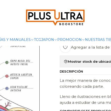
LIBROS
ENCICLOPEDIAS
ATLAS DE ANATOMÍA PARA COLOREAR
|
ATLAS DE A
DK
ÍAS Y MANUALES
TCG
JAPON
PROMOCION
NUESTRAS TI
Agregar a la lista de 
Mostrar stock de ubicac
DESCRIPCIÓN
La mejor manera de conoc
coloreando cada parte.
Lleno de ilustraciones en b
ayuda a estudiar de una man