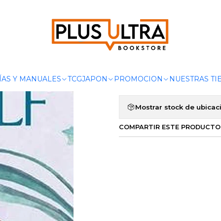
Inicio
LIBROS
CLASICOS
AL FARO - ALMA
|
AL FARO - A
Agregar a la lista de 
ÍAS Y MANUALES
TCG
JAPON
PROMOCION
NUESTRAS TI
Mostrar stock de ubicac
COMPARTIR ESTE PRODUCTO