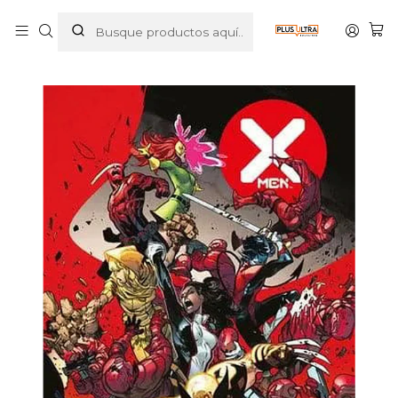
Inicio
COMICS
MARVEL
X-MEN TPB VOL. 03: DINASTIA DE X POTENCIAS DE X 3 DE
4 - PANINI LATAM