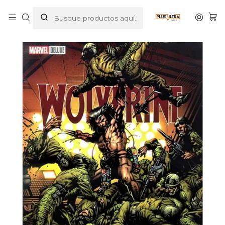
Inicio
COMICS
MARVEL
WOLVERINE: WEAPON X. MARVEL DELUXE - SMASH