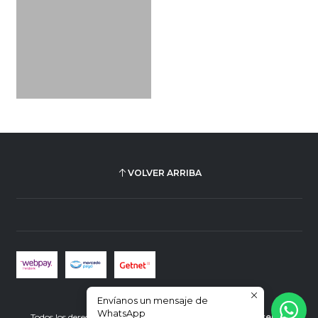
VOLVER ARRIBA
Envíanos un mensaje de
2026 Plus Ultra Librería.
WhatsApp
Todos los derechos reservados.
Desarrollado por Jumpseller
.