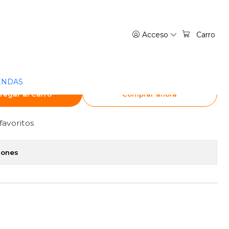
OVNIPRESS
Acceso
Carro
 REINA DE LAS ALAS
NIPRESS
ENDAS
regar al Carro
Comprar ahora
favoritos
iones