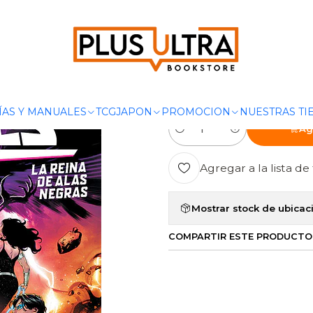
OMICS
DC COMICS
TITANES: LA REINA DE LAS ALAS NEGRAS - 
|
TITANES: LA
NEGRAS - OV
ÍAS Y MANUALES
TCG
JAPON
PROMOCION
NUESTRAS TI
Ag
Cantidad
Agregar a la lista de 
Mostrar stock de ubicac
COMPARTIR ESTE PRODUCTO