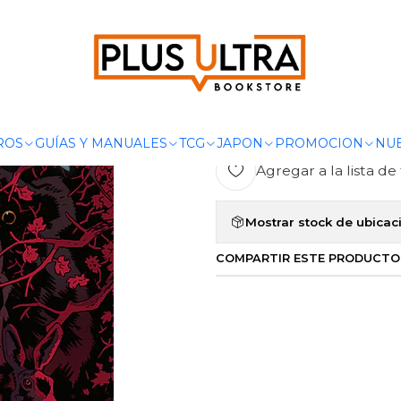
OMICS
COMIC EUROPEO
THE WITCHER 08. ANIMALES SALVAJES
|
THE WITCHER
- NORMA
ROS
GUÍAS Y MANUALES
TCG
JAPON
PROMOCION
NUE
Agregar a la lista de 
Mostrar stock de ubicac
COMPARTIR ESTE PRODUCTO