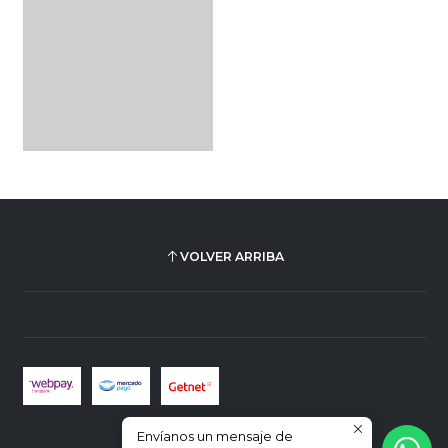
VOLVER ARRIBA
Envíanos un mensaje de
2026 Plus Ultra Librería.