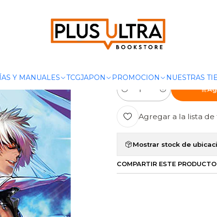
S
SHONEN
THE KING OF FIGHTERS: A NEW BEGINNING 04 - IV
|
THE KING OF
BEGINNING 0
ÍAS Y MANUALES
TCG
JAPON
PROMOCION
NUESTRAS TI
Ag
Cantidad
Agregar a la lista de 
Mostrar stock de ubicac
COMPARTIR ESTE PRODUCTO