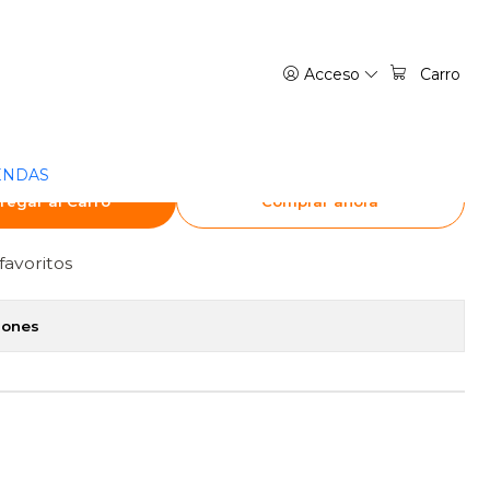
REA ARGENTINA
Acceso
Carro
 FIGHTERS: A NEW
4 - IVREA ARGENTINA
ENDAS
regar al Carro
Comprar ahora
favoritos
iones