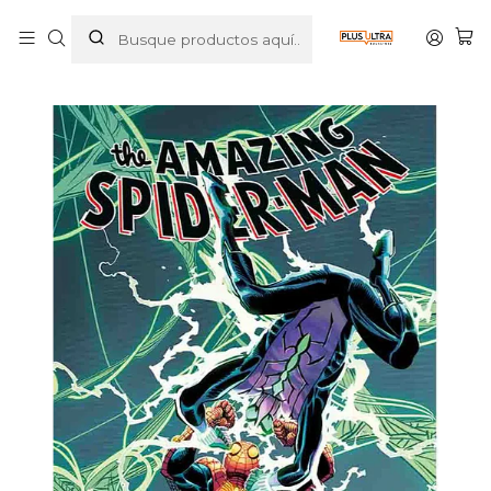
Inicio
COMICS
MARVEL
SPIDERMAN
THE AMAZING SPIDER-MAN TPB VOL. 07: DARK WEB
PARTE 2 - PANINI LATAM