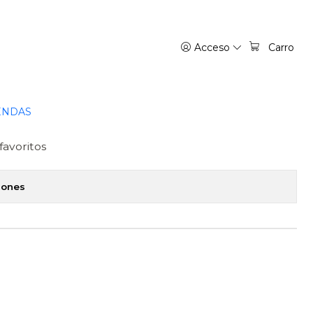
A
Acceso
Carro
NG 09 - IVREA ARGENTINA
regar al Carro
Comprar ahora
ENDAS
favoritos
iones