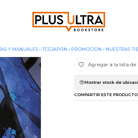
nicio
MANGAS
MANHWA
SOLO LEVELING 09 - IVREA ARGENTIN
|
SOLO LEVELI
Ag
ÍAS Y MANUALES
TCG
JAPON
PROMOCION
NUESTRAS TI
Cantidad
Agregar a la lista de 
Mostrar stock de ubicac
COMPARTIR ESTE PRODUCTO