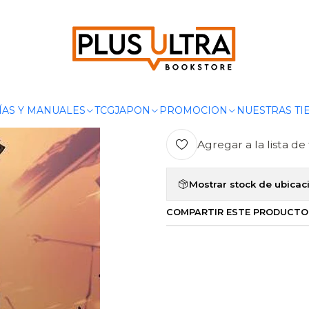
nicio
MANGAS
MANHWA
SOLO LEVELING 04 - IVREA ARGENTIN
|
SOLO LEVELI
Ag
ÍAS Y MANUALES
TCG
JAPON
PROMOCION
NUESTRAS TI
Cantidad
Agregar a la lista de 
Mostrar stock de ubicac
COMPARTIR ESTE PRODUCTO