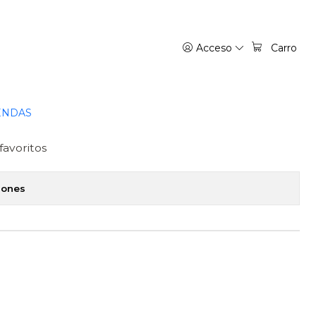
A
Acceso
Carro
NG 04 - IVREA ARGENTINA
regar al Carro
Comprar ahora
ENDAS
favoritos
iones