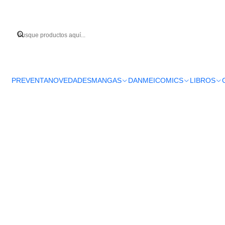
Inicio
MANGA
PREVENTA
NOVEDADES
MANGAS
DANMEI
COMICS
LIBROS