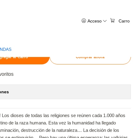
 IVREA ESPANA
Acceso
Carro
O VALKYRIE. RECORD OF
 - IVREA ESPANA
ENDAS
gregar al Carro
Comprar ahora
voritos
ones
Los dioses de todas las religiones se reúnen cada 1.000 años
destino de la raza humana. Esta vez la humanidad ha llegado
minación, destrucción de la naturaleza… La decisión de los
s se extinguirán… Pero hay una última esperanza: las valkirias