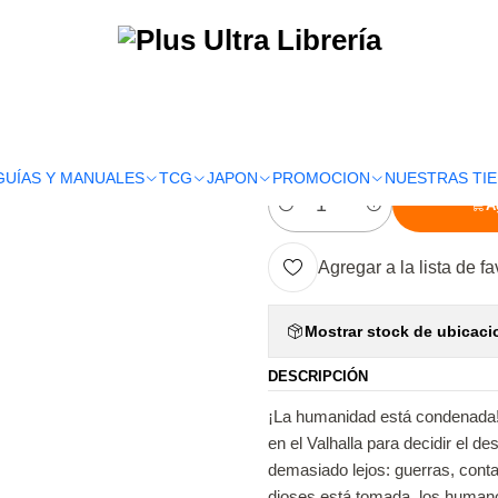
S
SEINEN
SHUUMATSU NO VALKYRIE. RECORD OF RAGNAROK 06 -
|
SHUUMATSU N
RAGNAROK 06
GUÍAS Y MANUALES
TCG
JAPON
PROMOCION
NUESTRAS TI
A
Cantidad
Agregar a la lista de fa
Mostrar stock de ubicaci
DESCRIPCIÓN
¡La humanidad está condenada! 
en el Valhalla para decidir el 
demasiado lejos: guerras, conta
dioses está tomada, los humano