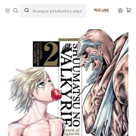
Inicio
MANGAS
SEINEN
SHUUMATSU NO VALKYRIE. RECORD OF RAGNAROK 02 -
IVREA ESPANA