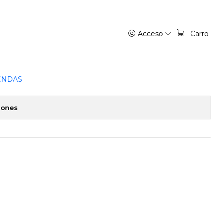
Acceso
Carro
 12 - PANINI MEXICO
favoritos
ENDAS
iones