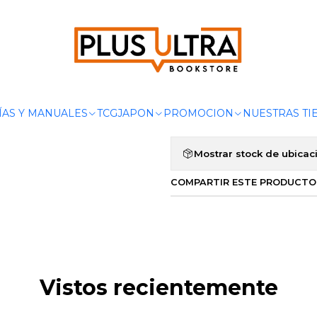
Inicio
POR CATEGORIZAR
SAILOR MOON 12 - PANINI MEXICO
|
SAILOR MOON
Agregar a la lista de 
ÍAS Y MANUALES
TCG
JAPON
PROMOCION
NUESTRAS TI
Mostrar stock de ubicac
COMPARTIR ESTE PRODUCTO
Vistos recientemente