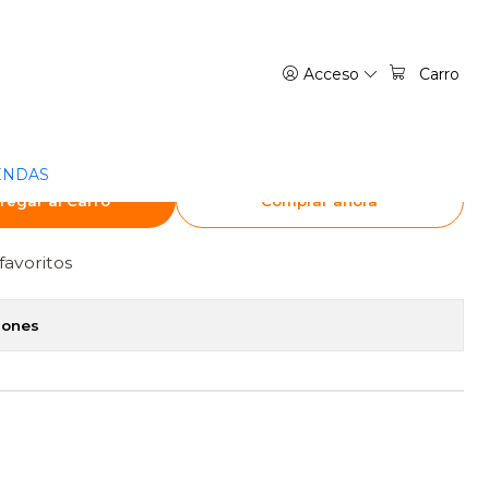
ARGENTINA
Acceso
Carro
IL: MARHAWA DESIRE 04 -
NTINA
ENDAS
regar al Carro
Comprar ahora
favoritos
iones