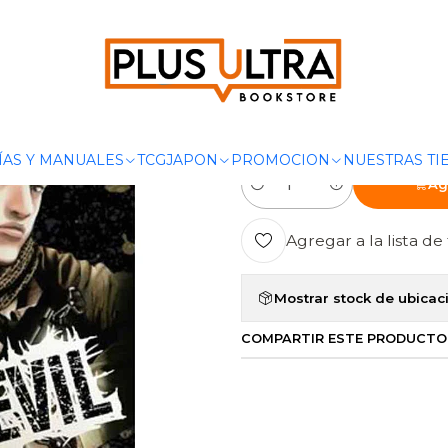
NGAS
TERROR
RESIDENT EVIL: MARHAWA DESIRE 04 - IVREA 
|
RESIDENT EV
IVREA ARGE
ÍAS Y MANUALES
TCG
JAPON
PROMOCION
NUESTRAS TI
Ag
Cantidad
Agregar a la lista de 
Mostrar stock de ubicac
COMPARTIR ESTE PRODUCTO