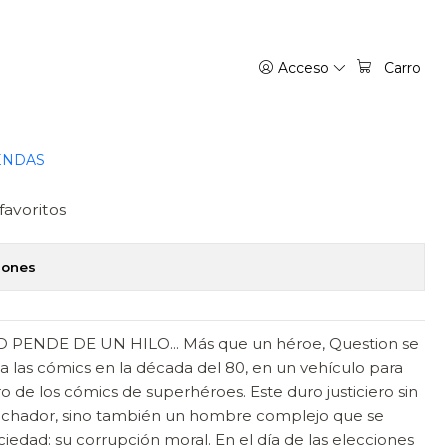
OZ
Acceso
Carro
L. 04: BIENVENIDOS A OZ
regar al Carro
Comprar ahora
ENDAS
favoritos
iones
PENDE DE UN HILO... Más que un héroe, Question se
 a las cómics en la década del 80, en un vehículo para
ro de los cómics de superhéroes. Este duro justiciero sin
 luchador, sino también un hombre complejo que se
ciedad: su corrupción moral. En el día de las elecciones