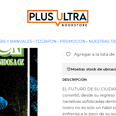
nicio
COMICS
DC COMICS
QUESTION VOL. 04: BIENVENIDOS A 
|
QUESTION VO
Ag
ÍAS Y MANUALES
TCG
JAPON
PROMOCION
NUESTRAS TI
Cantidad
Agregar a la lista de 
Mostrar stock de ubicac
DESCRIPCIÓN
EL FUTURO DE SU CIUDAD 
convirtió, desde su regreso
narrativas sofisticadas dent
rostro no es solo un hábil
enfrenta a lo peor de su so