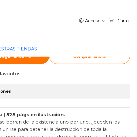
EDICIÓN DELUXE)
Acceso
Carro
ERRAS INFINITAS (2DA
UXE)
STRAS TIENDAS
regar al Carro
Comprar ahora
favoritos
iones
| 528 págs en ilustración.
e borran de la existencia uno por uno, ¿pueden los
s unirse para detener la destrucción de toda la
 los poderes combinados de dos Supermanes, Flash, un