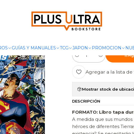
DC COMICS
EVENTOS DC
CRISIS EN TIERRAS INFINITAS (2DA 
|
CRISIS EN TI
EDICIÓN DEL
ROS
GUÍAS Y MANUALES
TCG
JAPON
PROMOCION
NUE
Ag
Cantidad
Agregar a la lista de 
Mostrar stock de ubicac
DESCRIPCIÓN
FORMATO: Libro tapa dura 
A medida que sus mundos s
héroes de diferentes Tierra
existencia? Se necesitarán