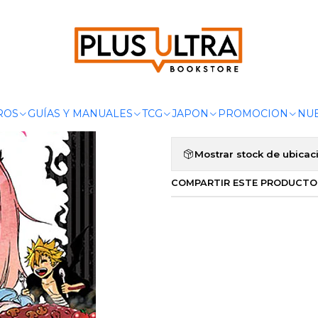
Inicio
MANGAS
SHONEN
POCHI & KURO 03 - IVREA ARGENTIN
|
POCHI & KUR
Agregar a la lista de 
ROS
GUÍAS Y MANUALES
TCG
JAPON
PROMOCION
NUE
Mostrar stock de ubicac
COMPARTIR ESTE PRODUCTO