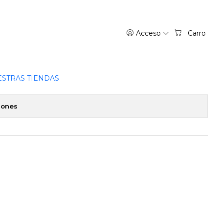
A
Acceso
Carro
O 03 - IVREA ARGENTINA
favoritos
STRAS TIENDAS
iones