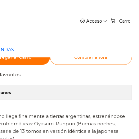
A
Acceso
Carro
PUN 12 - IVREA
ENDAS
regar al Carro
Comprar ahora
favoritos
iones
o llega finalmente a tierras argentinas, estrenándose
 emblemáticas: Oyasumi Punpun (Buenas noches,
erie de 13 tomos en versión idéntica a la japonesa
ertas).