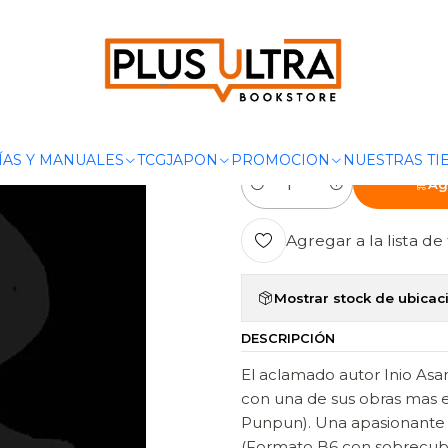
nicio
MANGAS
SEINEN
OYASUMI PUNPUN 12 - IVREA ARGENTIN
|
OYASUMI PUN
ARGENTINA
ÍAS Y MANUALES
TCG
JAPON
PROMOCION
NUESTRAS TI
Ag
Cantidad
Agregar a la lista de 
Mostrar stock de ubicac
DESCRIPCIÓN
El aclamado autor Inio Asan
con una de sus obras mas
Punpun). Una apasionante s
(Formato B6 con sobrecubi