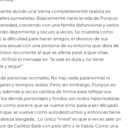
nante donde una trama completamente realista es
lles surrealistas. Básicamente narra la vida de Punpun
versidad, creciendo con una familia disfuncional y varios
edio deprimente y oscuro a veces. Se muestra como
 la dificultad para hacer amigos, el divorcio de sus
ncia sexual con una persona de su entorno que dista de
atónico recurrente al que se aferra pese a que otras
Al final el mensaje es: “la vida es dura y no tiene
a y seguir”.
ria de personas normales. No hay nada paranormal ni
gares y tiempos reales. Pero, sin embargo, Punpun es
y además a veces cambia de forma para reflejar sus
los demás personajes y fondos son todos hiperrealistas.
 como parece que se vuelve emo pasa a ser dibujado
n que se vuelve como autodestructivo y entonces tiene
beza alargada... Lo único "irreal" es que a veces sale un
cie de Carlitos Balá con pelo afro y le habla. Como una