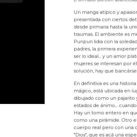
Un manga atípico y apasio
presentada con ciertos deta
desde primaria hasta la uni
traumas. El ambiente es m
Punpun lidia con la soledad,
padres, la primera experie
ser lo ideal... y un amor pl
mujeres se interesan por él. 
solución, hay que bancársel
En definitiva es una histo
mágico, está ubicada en lu
dibujado como un pajarito 
estados de ánimo... cuando 
Hay un tomo entero en que
como una pirámide. Otro e
cuerpo real pero con una ca
"Dios", que es acá una espe