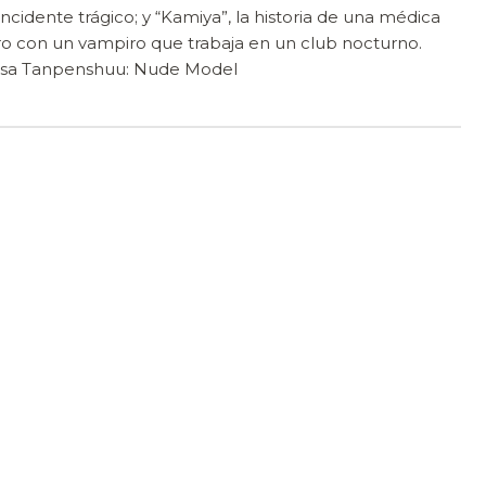
ncidente trágico; y “Kamiya”, la historia de una médica
o con un vampiro que trabaja en un club nocturno.
asa Tanpenshuu: Nude Model