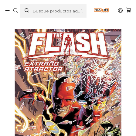
Inicio
COMICS
DC COMICS
AMANECER DE DC. THE FLASH 01: ATRACTOR EXTRAÑO.
DC PREMIERE