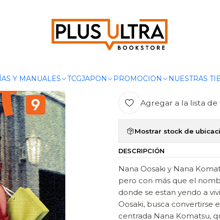
Inicio
MANGAS
SHOJO
NANA 09 - IVREA ARGENTINA
|
NANA 09 - I
Ag
ÍAS Y MANUALES
TCG
JAPON
PROMOCION
NUESTRAS TI
Cantidad
Agregar a la lista de 
Mostrar stock de ubicac
DESCRIPCIÓN
Nana Oosaki y Nana Komat
pero con más que el nombr
donde se estan yendo a vivi
Oosaki, busca convertirse e
centrada Nana Komatsu, quie