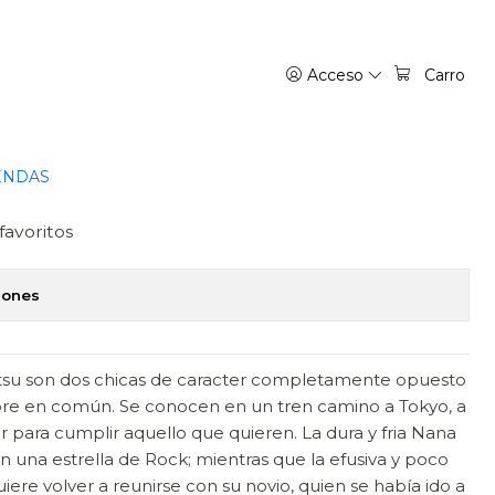
Acceso
Carro
VREA ARGENTINA
regar al Carro
Comprar ahora
ENDAS
favoritos
iones
su son dos chicas de caracter completamente opuesto
e en común. Se conocen en un tren camino a Tokyo, a
r para cumplir aquello que quieren. La dura y fria Nana
n una estrella de Rock; mientras que la efusiva y poco
re volver a reunirse con su novio, quien se había ido a