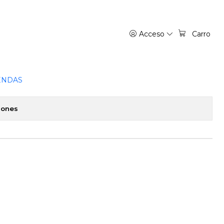
A
Acceso
Carro
ILIA YOZAKURA 15 - NORMA
favoritos
ENDAS
iones