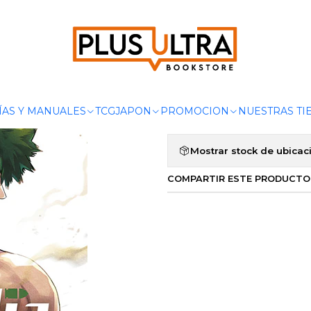
nicio
MANGAS
SHONEN
MISIÓN: FAMILIA YOZAKURA 15 - NORM
|
MISIÓN: FAM
Agregar a la lista de 
ÍAS Y MANUALES
TCG
JAPON
PROMOCION
NUESTRAS TI
Mostrar stock de ubicac
COMPARTIR ESTE PRODUCTO