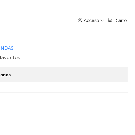
IVREA ARGENTINA
Acceso
Carro
IAS QUE ME QUIEREN
O 05 - IVREA ARGENTINA
ENDAS
favoritos
iones