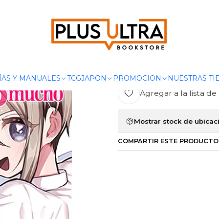
SEINEN
MIS 100 NOVIAS QUE ME QUIEREN MUCHO MUCHO 05 - 
|
MIS 100 NOV
MUCHO MUCH
ÍAS Y MANUALES
TCG
JAPON
PROMOCION
NUESTRAS TI
Agregar a la lista de 
Mostrar stock de ubicac
COMPARTIR ESTE PRODUCTO