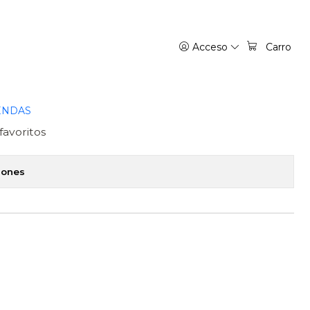
IVREA ARGENTINA
Acceso
Carro
IAS QUE ME QUIEREN
O 02 - IVREA ARGENTINA
ENDAS
favoritos
iones