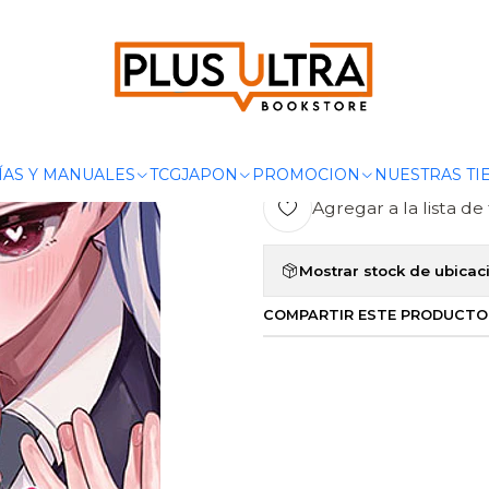
SEINEN
MIS 100 NOVIAS QUE ME QUIEREN MUCHO MUCHO 02 - 
|
MIS 100 NOV
MUCHO MUCH
ÍAS Y MANUALES
TCG
JAPON
PROMOCION
NUESTRAS TI
Agregar a la lista de 
Mostrar stock de ubicac
COMPARTIR ESTE PRODUCTO