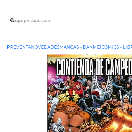
Inicio
COMICS
MA
PREVENTA
NOVEDADES
MANGAS
DANMEI
COMICS
LIB