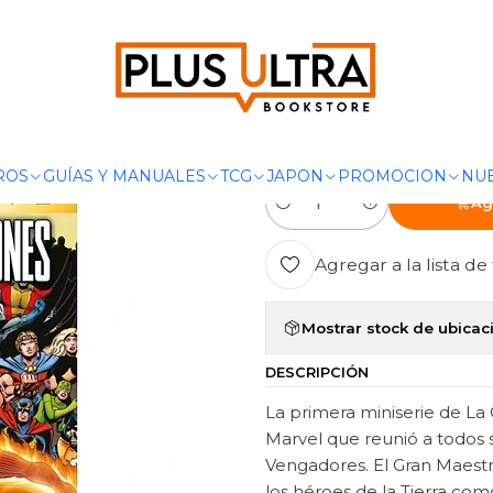
RVEL
EVENTOS
MARVEL MUST-HAVE. CONTIENDA DE CAMPEONE
|
MARVEL MUS
CAMPEONES 
ROS
GUÍAS Y MANUALES
TCG
JAPON
PROMOCION
NUE
Ag
Cantidad
Agregar a la lista de 
Mostrar stock de ubicac
DESCRIPCIÓN
La primera miniserie de La 
Marvel que reunió a todos 
Vengadores. El Gran Maestr
los héroes de la Tierra com