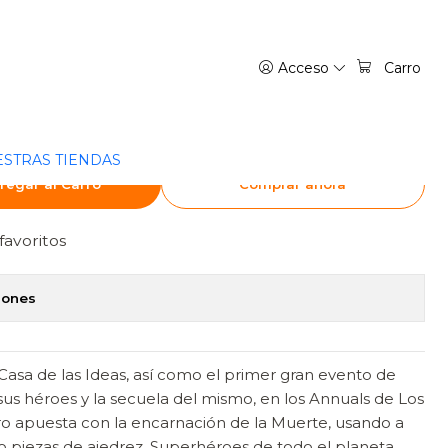
S - PANINI ESPANA
Acceso
Carro
T-HAVE. CONTIENDA DE
- PANINI ESPANA
STRAS TIENDAS
regar al Carro
Comprar ahora
favoritos
iones
Casa de las Ideas, así como el primer gran evento de
sus héroes y la secuela del mismo, en los Annuals de Los
o apuesta con la encarnación de la Muerte, usando a
o piezas de ajedrez. Superhéroes de todo el planeta,