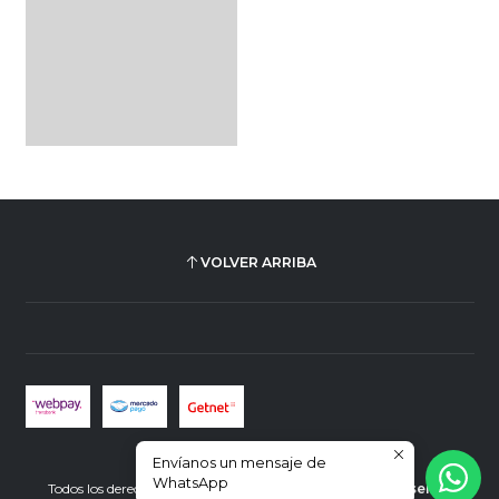
VOLVER ARRIBA
Envíanos un mensaje de
2026 Plus Ultra Librería.
WhatsApp
Todos los derechos reservados.
Desarrollado por Jumpseller
.