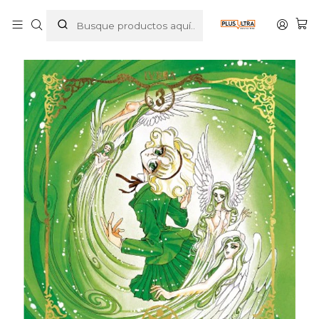
Inicio
MANGAS
SHOJO
MAGIC KNIGHT RAYEARTH 03 - IVREA ARGENTINA