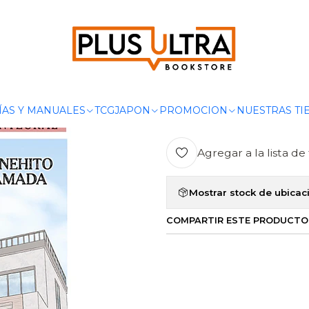
N
LA TRÁGICA UTOPÍA DEL DOCTOR SOLITARIO Y LA CHICA ROB
|
LA TRÁGICA
SOLITARIO Y
INTEGRAL -
ÍAS Y MANUALES
TCG
JAPON
PROMOCION
NUESTRAS TI
Agregar a la lista de 
Mostrar stock de ubicac
COMPARTIR ESTE PRODUCTO