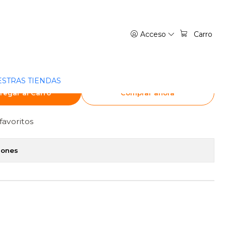
 ARGENTINA
Acceso
Carro
 PUEDE COMUNICARSE 16 -
NTINA
STRAS TIENDAS
regar al Carro
Comprar ahora
favoritos
iones