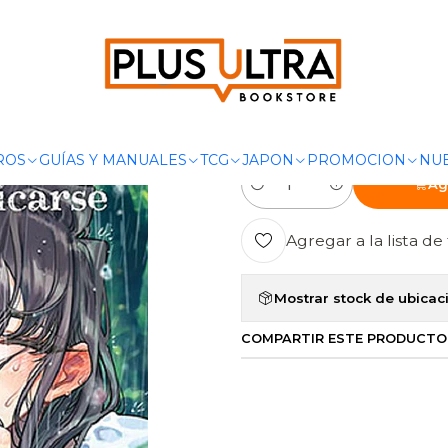
NGAS
SHONEN
KOMI-SAN NO PUEDE COMUNICARSE 16 - IVREA
|
KOMI-SAN NO
IVREA ARGE
ROS
GUÍAS Y MANUALES
TCG
JAPON
PROMOCION
NUE
Ag
Cantidad
Agregar a la lista de 
Mostrar stock de ubicac
COMPARTIR ESTE PRODUCTO