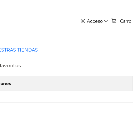
Acceso
Carro
 - IVREA ARGENTINA
regar al Carro
Comprar ahora
STRAS TIENDAS
favoritos
iones