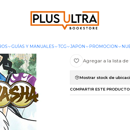
Inicio
MANGAS
SHONEN
INUYASHA 14 - IVREA ARGENTINA
|
INUYASHA 14
Ag
ROS
GUÍAS Y MANUALES
TCG
JAPON
PROMOCION
NUE
Cantidad
Agregar a la lista de 
Mostrar stock de ubicac
COMPARTIR ESTE PRODUCTO