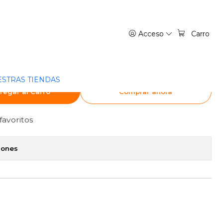
GENTINA
Acceso
Carro
ICIÓN INMORTAL 05 -
NTINA
STRAS TIENDAS
regar al Carro
Comprar ahora
favoritos
iones