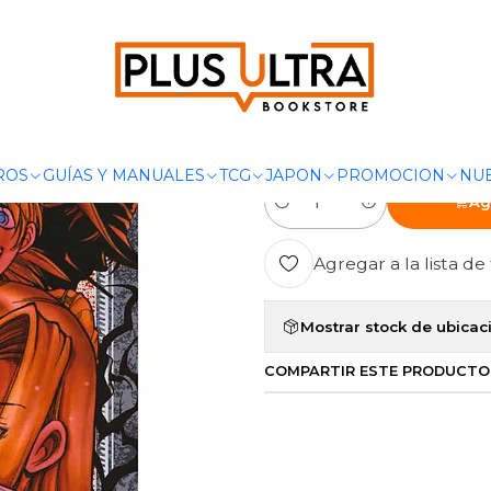
MANGAS
SEINEN
HELLSING EDICIÓN INMORTAL 05 - IVREA AR
|
HELLSING ED
IVREA ARGE
ROS
GUÍAS Y MANUALES
TCG
JAPON
PROMOCION
NUE
Ag
Cantidad
Agregar a la lista de 
Mostrar stock de ubicac
COMPARTIR ESTE PRODUCTO