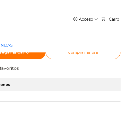
RGENTINA
Acceso
Carro
EACHER ONIZUKA 10 -
NTINA
ENDAS
regar al Carro
Comprar ahora
favoritos
iones