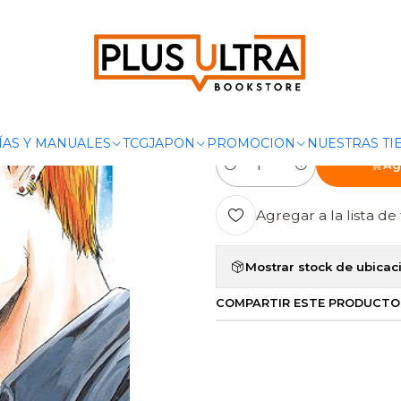
ANGAS
SHONEN
GTO GREAT TEACHER ONIZUKA 10 - IVREA A
|
GTO GREAT T
IVREA ARGE
ÍAS Y MANUALES
TCG
JAPON
PROMOCION
NUESTRAS TI
Ag
Cantidad
Agregar a la lista de 
Mostrar stock de ubicac
COMPARTIR ESTE PRODUCTO