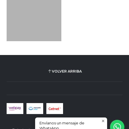
VOLVER ARRIBA
Envíanos un mensaje de
2026 Plus Ultra Librería.
WhatsApp