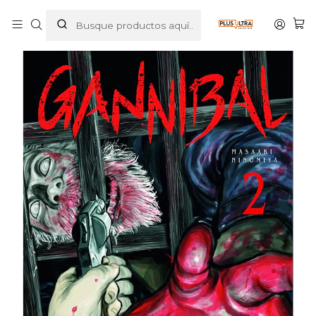
Inicio
MANGAS
TERROR
GANNIBAL 02 - ARECHI