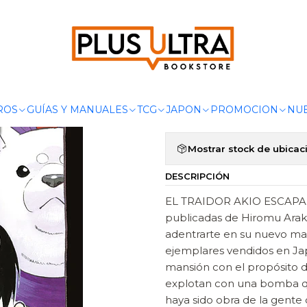
Inicio
MANGAS
SHONEN
ESPÍRITUS DEL INFRAMUNDO 09
|
ESPÍRITUS D
Agregar a la lista de 
ROS
GUÍAS Y MANUALES
TCG
JAPON
PROMOCION
NUE
Mostrar stock de ubicac
DESCRIPCIÓN
EL TRAIDOR AKIO ESCAPA D
publicadas de Hiromu Arak
adentrarte en su nuevo mang
ejemplares vendidos en Jap
mansión con el propósito de 
explotan con una bomba qu
haya sido obra de la gente