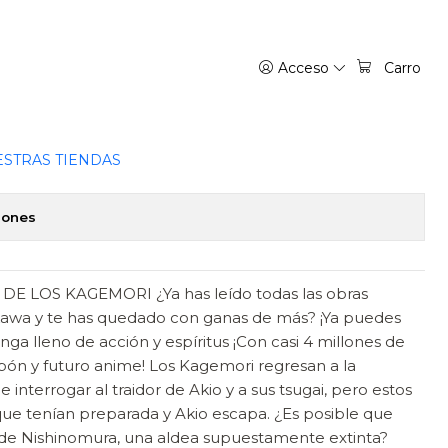
Acceso
Carro
EL INFRAMUNDO 09
favoritos
STRAS TIENDAS
iones
E LOS KAGEMORI ¿Ya has leído todas las obras
awa y te has quedado con ganas de más? ¡Ya puedes
a lleno de acción y espíritus ¡Con casi 4 millones de
ón y futuro anime! Los Kagemori regresan a la
interrogar al traidor de Akio y a sus tsugai, pero estos
e tenían preparada y Akio escapa. ¿Es posible que
 de Nishinomura, una aldea supuestamente extinta?